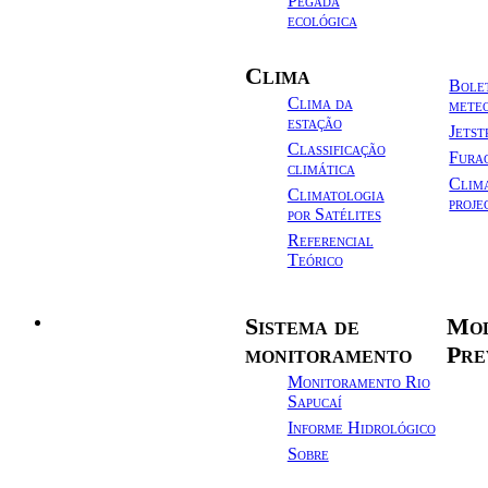
Pegada
ecológica
Clima
Bole
Clima da
mete
estação
Jets
Classificação
Fura
climática
Clim
Climatologia
proje
por Satélites
Referencial
Teórico
Sistema de
Mod
Hidrologia
monitoramento
Pre
Monitoramento Rio
Sapucaí
Informe Hidrológico
Sobre