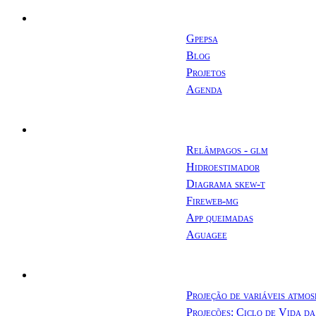
Ambiente
Gpepsa
Blog
Projetos
Agenda
Produtos
Relâmpagos - glm
Variados
Hidroestimador
Diagrama skew-t
Fireweb-mg
App queimadas
Aguagee
Projetos
Projeção de variáveis atmos
Projeções: Ciclo de Vida d