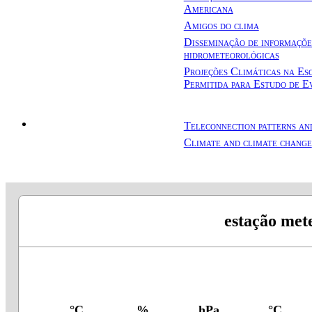
Americana
Amigos do clima
Disseminação de informaçõe
hidrometeorológicas
Projeções Climáticas na Es
Permitida para Estudo de 
Teleconnection patterns and
Trainings
Climate and climate change
estação mete
°C
%
hPa
°C