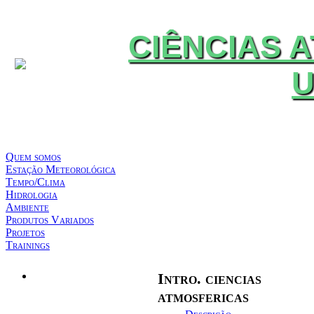
CIÊNCIAS 
U
Quem somos
Estação Meteorológica
Tempo/Clima
Hidrologia
Ambiente
Produtos Variados
Projetos
Trainings
Intro. ciencias
Quem somos
atmosfericas