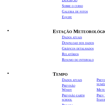
Descrição
Sobre o curso
Galeria de fotos
Equipe
Estação Meteorológi
Estação
Dados atuais
Meteorológica
Download dos dados
Gráficos detalhados
Relatórios
Resumo do intervalo
Tempo
Tempo/Clima
Dados atuais
Previ
numé
Previsão
Windy
Mete
Previsão earth
Prev
school
Itaju